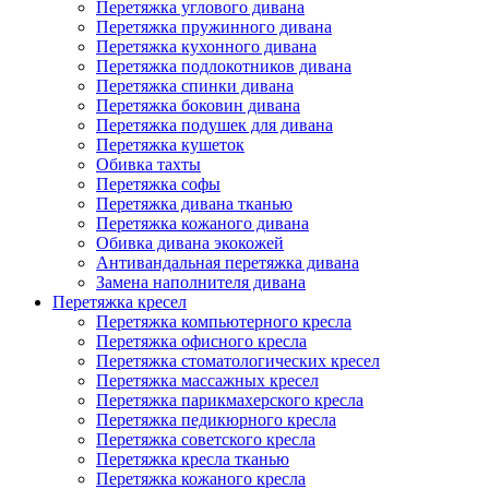
Перетяжка углового дивана
Перетяжка пружинного дивана
Перетяжка кухонного дивана
Перетяжка подлокотников дивана
Перетяжка спинки дивана
Перетяжка боковин дивана
Перетяжка подушек для дивана
Перетяжка кушеток
Обивка тахты
Перетяжка софы
Перетяжка дивана тканью
Перетяжка кожаного дивана
Обивка дивана экокожей
Антивандальная перетяжка дивана
Замена наполнителя дивана
Перетяжка кресел
Перетяжка компьютерного кресла
Перетяжка офисного кресла
Перетяжка стоматологических кресел
Перетяжка массажных кресел
Перетяжка парикмахерского кресла
Перетяжка педикюрного кресла
Перетяжка советского кресла
Перетяжка кресла тканью
Перетяжка кожаного кресла