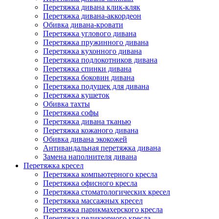
Перетяжка дивана клик-кляк
Перетяжка дивана-аккордеон
Обивка дивана-кровати
Перетяжка углового дивана
Перетяжка пружинного дивана
Перетяжка кухонного дивана
Перетяжка подлокотников дивана
Перетяжка спинки дивана
Перетяжка боковин дивана
Перетяжка подушек для дивана
Перетяжка кушеток
Обивка тахты
Перетяжка софы
Перетяжка дивана тканью
Перетяжка кожаного дивана
Обивка дивана экокожей
Антивандальная перетяжка дивана
Замена наполнителя дивана
Перетяжка кресел
Перетяжка компьютерного кресла
Перетяжка офисного кресла
Перетяжка стоматологических кресел
Перетяжка массажных кресел
Перетяжка парикмахерского кресла
Перетяжка педикюрного кресла