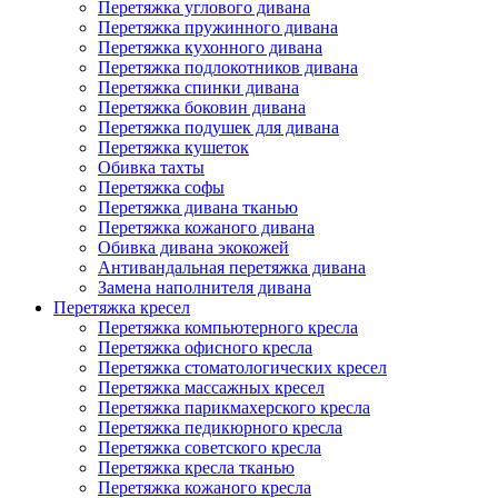
Перетяжка углового дивана
Перетяжка пружинного дивана
Перетяжка кухонного дивана
Перетяжка подлокотников дивана
Перетяжка спинки дивана
Перетяжка боковин дивана
Перетяжка подушек для дивана
Перетяжка кушеток
Обивка тахты
Перетяжка софы
Перетяжка дивана тканью
Перетяжка кожаного дивана
Обивка дивана экокожей
Антивандальная перетяжка дивана
Замена наполнителя дивана
Перетяжка кресел
Перетяжка компьютерного кресла
Перетяжка офисного кресла
Перетяжка стоматологических кресел
Перетяжка массажных кресел
Перетяжка парикмахерского кресла
Перетяжка педикюрного кресла
Перетяжка советского кресла
Перетяжка кресла тканью
Перетяжка кожаного кресла