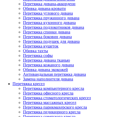
Перетяжка дивана-аккордеон
Обивка дивана-кровати
Перетяжка углового дивана
Перетяжка пружинного дивана
Перетяжка кухонного дивана
Перетяжка подлокотников дивана
Перетяжка спинки дивана
Перетяжка боковин дивана
Перетяжка подушек для дивана
Перетяжка кушеток
Обивка тахты
Перетяжка софы
Перетяжка дивана тканью
Перетяжка кожаного дивана
Обивка дивана экокожей
Антивандальная перетяжка дивана
Замена наполнителя дивана
Перетяжка кресел
Перетяжка компьютерного кресла
Перетяжка офисного кресла
Перетяжка стоматологических кресел
Перетяжка массажных кресел
Перетяжка парикмахерского кресла
Перетяжка педикюрного кресла
Перетяжка советского кресла