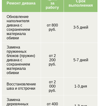
Срок
Ремонт дивана
за
выполнения
работу
Обновление
наполнителя
дивана с
от 800
3-5 дней
сохранением
руб.
материала
обивки
Замена
пружинных
блоков (пружин)
от 2
дивана с
200
5-7 дней
сохранением
руб.
материала
обивки
от 2
Восстановление
000
1-3 дня
шва и отстрочки
руб.
Замена
деревянных
от 400