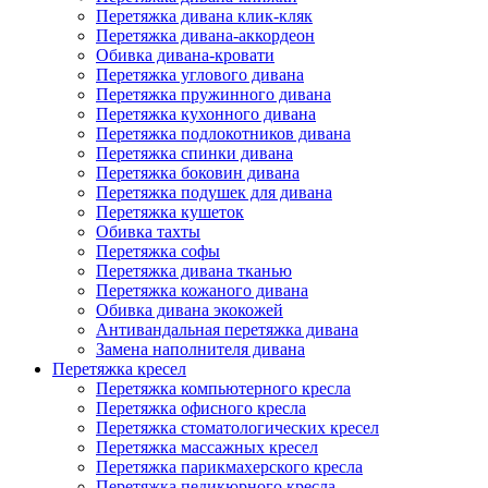
Перетяжка дивана клик-кляк
Перетяжка дивана-аккордеон
Обивка дивана-кровати
Перетяжка углового дивана
Перетяжка пружинного дивана
Перетяжка кухонного дивана
Перетяжка подлокотников дивана
Перетяжка спинки дивана
Перетяжка боковин дивана
Перетяжка подушек для дивана
Перетяжка кушеток
Обивка тахты
Перетяжка софы
Перетяжка дивана тканью
Перетяжка кожаного дивана
Обивка дивана экокожей
Антивандальная перетяжка дивана
Замена наполнителя дивана
Перетяжка кресел
Перетяжка компьютерного кресла
Перетяжка офисного кресла
Перетяжка стоматологических кресел
Перетяжка массажных кресел
Перетяжка парикмахерского кресла
Перетяжка педикюрного кресла