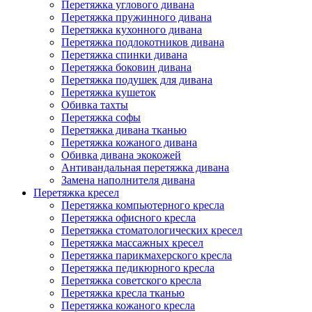
Перетяжка углового дивана
Перетяжка пружинного дивана
Перетяжка кухонного дивана
Перетяжка подлокотников дивана
Перетяжка спинки дивана
Перетяжка боковин дивана
Перетяжка подушек для дивана
Перетяжка кушеток
Обивка тахты
Перетяжка софы
Перетяжка дивана тканью
Перетяжка кожаного дивана
Обивка дивана экокожей
Антивандальная перетяжка дивана
Замена наполнителя дивана
Перетяжка кресел
Перетяжка компьютерного кресла
Перетяжка офисного кресла
Перетяжка стоматологических кресел
Перетяжка массажных кресел
Перетяжка парикмахерского кресла
Перетяжка педикюрного кресла
Перетяжка советского кресла
Перетяжка кресла тканью
Перетяжка кожаного кресла