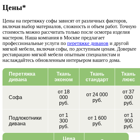
Цены*
Цены на перетяжку софы зависят от различных факторов,
включая выбор материалов, сложность и объем работ. Точную
стоимость можно рассчитать только после осмотра изделия
мастером. Наша компания в Москве предлагает
профессиональные услуги по
перетяжке диванов
и другой
мягкой мебели, включая софы, по доступным ценам. Доверьте
реставрацию мягкой мебели опытным специалистам и
наслаждайтесь обновленным интерьером вашего дома.
Перетяжка
Ткань
Ткань
Ткань
дивана
эконом
стандарт
люкс
от 18
от 37
от 24 000
Софа
000
000
руб.
руб.
руб.
от 1
от 1
Подлокотники
от 1 600
300
900
дивана
руб.
руб.
руб.
Цена