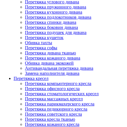
Перетяжка углового дивана
Перетяжка пружинного дивана
Перетяжка кухонного дивана
Перетяжка подлокотников дивана
Перетяжка спинки дивана
Перетяжка боковин дивана
Перетяжка подушек для дивана
Перетяжка кушеток
Обивка тахты
Перетяжка софы
Перетяжка дивана тканью
Перетяжка кожаного дивана
Обивка дивана экокожей
Антивандальная перетяжка дивана
Замена наполнителя дивана
Перетяжка кресел
Перетяжка компьютерного кресла
Перетяжка офисного кресла
Перетяжка стоматологических кресел
Перетяжка массажных кресел
Перетяжка парикмахерского кресла
Перетяжка педикюрного кресла
Перетяжка советского кресла
Перетяжка кресла тканью
Перетяжка кожаного кресла