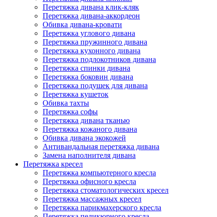
Перетяжка дивана клик-кляк
Перетяжка дивана-аккордеон
Обивка дивана-кровати
Перетяжка углового дивана
Перетяжка пружинного дивана
Перетяжка кухонного дивана
Перетяжка подлокотников дивана
Перетяжка спинки дивана
Перетяжка боковин дивана
Перетяжка подушек для дивана
Перетяжка кушеток
Обивка тахты
Перетяжка софы
Перетяжка дивана тканью
Перетяжка кожаного дивана
Обивка дивана экокожей
Антивандальная перетяжка дивана
Замена наполнителя дивана
Перетяжка кресел
Перетяжка компьютерного кресла
Перетяжка офисного кресла
Перетяжка стоматологических кресел
Перетяжка массажных кресел
Перетяжка парикмахерского кресла
Перетяжка педикюрного кресла